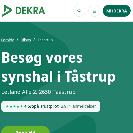
MitDEKRA
Forside
Bilsyn
Taastrup
Besøg vores
synshal i Tåstrup
Letland Allé 2, 2630 Taastrup
4,5/5
på Trustpilot
·
2.911 anmeldelser
★
★
★
★
★
Book tid