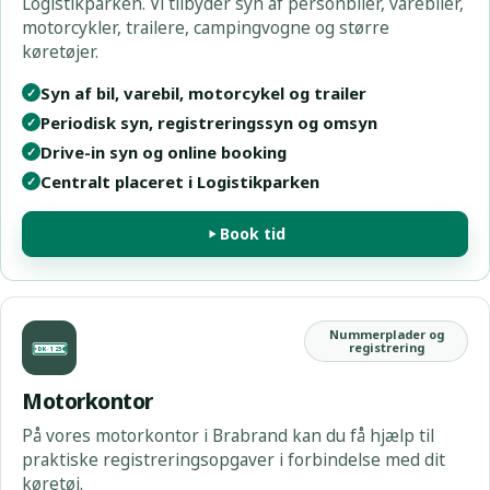
Logistikparken. Vi tilbyder syn af personbiler, varebiler,
motorcykler, trailere, campingvogne og større
køretøjer.
Syn af bil, varebil, motorcykel og trailer
✓
Periodisk syn, registreringssyn og omsyn
✓
Drive-in syn og online booking
✓
Centralt placeret i Logistikparken
✓
Book tid
Nummerplader og
registrering
DK · 12345
Motorkontor
På vores motorkontor i Brabrand kan du få hjælp til
praktiske registreringsopgaver i forbindelse med dit
køretøj.