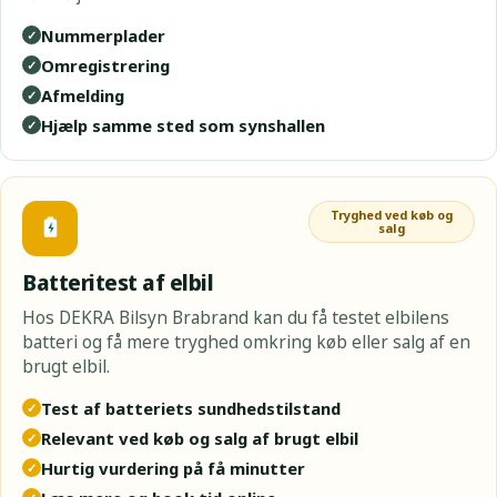
Nummerplader
✓
Omregistrering
✓
Afmelding
✓
Hjælp samme sted som synshallen
✓
Tryghed ved køb og
salg
Batteritest af elbil
Hos DEKRA Bilsyn Brabrand kan du få testet elbilens
batteri og få mere tryghed omkring køb eller salg af en
brugt elbil.
Test af batteriets sundhedstilstand
✓
Relevant ved køb og salg af brugt elbil
✓
Hurtig vurdering på få minutter
✓