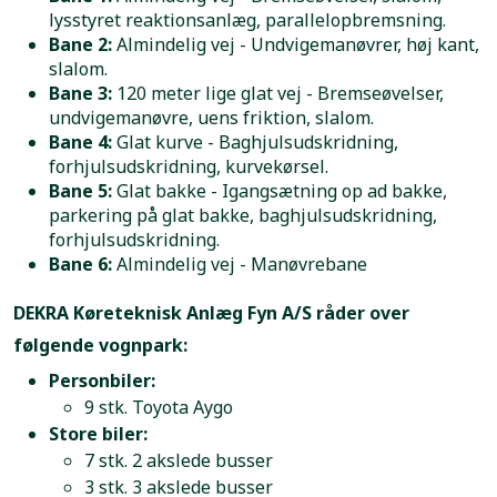
lysstyret reaktionsanlæg, parallelopbremsning.
Bane 2:
Almindelig vej - Undvigemanøvrer, høj kant,
slalom.
Bane 3:
120 meter lige glat vej - Bremseøvelser,
undvigemanøvre, uens friktion, slalom.
Bane 4:
Glat kurve - Baghjulsudskridning,
forhjulsudskridning, kurvekørsel.
Bane 5:
Glat bakke - Igangsætning op ad bakke,
parkering på glat bakke, baghjulsudskridning,
forhjulsudskridning.
Bane 6:
Almindelig vej - Manøvrebane
DEKRA Køreteknisk Anlæg Fyn A/S råder over
følgende vognpark:
Personbiler:
9 stk. Toyota Aygo
Store biler:
7 stk. 2 akslede busser
3 stk. 3 akslede busser