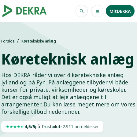
MitDEKRA
Forside
Køretekniske anlæg
Køreteknisk anlæg
Hos DEKRA råder vi over 4 køretekniske anlæg i
Jylland og på Fyn. På anlæggene tilbyder vi både
kurser for private, virksomheder og køreskoler.
Det er også muligt at leje anlæggene til
arrangementer. Du kan læse meget mere om vores
forskellige tilbud nedenunder.
4,5/5
på Trustpilot
·
2.911 anmeldelser
★
★
★
★
★