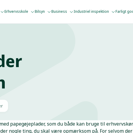
Erhvervsskole
Bilsyn
Business
Industriel inspektion
Farligt g
der
n
er
 med papegøjeplader, som du både kan bruge til erhvervskør
 der nogle ting, du skal være opmærksom på. For selvom der 