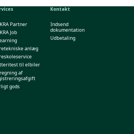
rvices
Kontakt
KRA Partner
Indsend
dokumentation
KRA Job
Udbetaling
learning
retekniske anlæg
reskoleservice
teritest til elbiler
regning af
gistreringsafgift
ligt gods