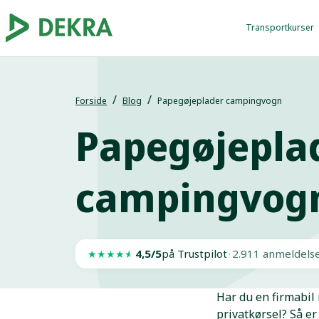
Transportkurser
Forside
Blog
Papegøjeplader campingvogn
Papegøjepla
campingvog
4,5/5
på Trustpilot
·
2.911 anmeldels
★
★
★
★
★
Har du en firmabil
privatkørsel? Så er