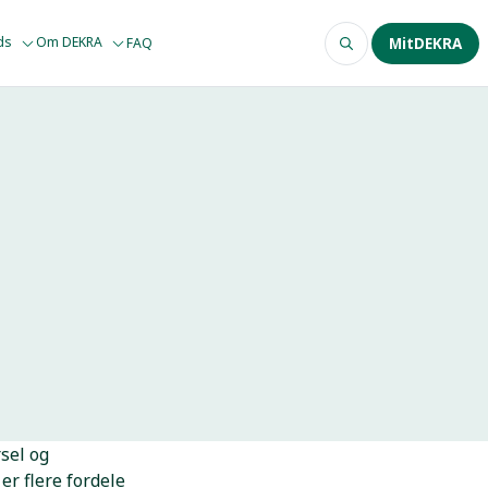
ods
Om DEKRA
FAQ
MitDEKRA
sel og
er flere fordele