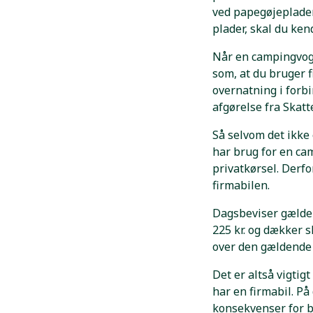
ved papegøjeplader
plader, skal du ken
Når en campingvogn
som, at du bruger f
overnatning i forb
afgørelse fra Skatt
Så selvom det ikke
har brug for en ca
privatkørsel. Derfo
firmabilen.
Dagsbeviser gælder 
225 kr. og dækker s
over den gældende 
Det er altså vigtig
har en firmabil. P
konsekvenser for b