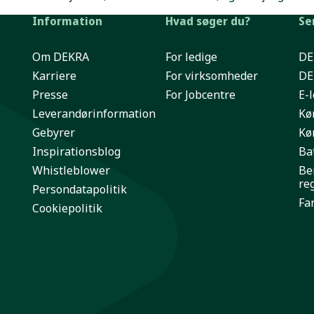
Information
Hvad søger du?
Se
Om DEKRA
For ledige
DE
Karriere
For virksomheder
DE
Presse
For Jobcentre
E-
Leverandørinformation
Kø
Gebyrer
Kø
Inspirationsblog
Bat
Whistleblower
Be
re
Persondatapolitik
Far
Cookiepolitik