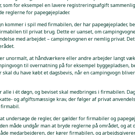
, som for eksempel en lavere registreringsafgift sammenli
de reglerne for papegøjeplader.
 kommer i spil med firmabilen, der har papegøjeplader, be
irmabilen til privat brug. Dette er uanset, om campingvogne
indelse med arbejdet – campingvognen er nemlig privat. Det
erådet.
 er unormalt, at håndværkere eller andre arbejder langt væ
mpingvogn til overnatning på for eksempel byggepladsen, b
r skal du have købt et dagsbevis, når en campingvogn bliver
alle i ét døgn, og beviset skal medbringes i firmabilen. Da
katte- og afgiftsmæssige krav, der følger af privat anvendel
firmabil.
t at undersøge de regler, der gælder for firmabiler og papeg
å den måde undgår man at bryde reglerne på området, og at d
åde medarbejderen, der kører firmabilen, og arbejdsgivere