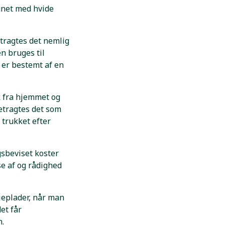
gnet med hvide
tragtes det nemlig
n bruges til
 er bestemt af en
k fra hjemmet og
etragtes det som
 trukket efter
gsbeviset koster
se af og rådighed
øjeplader, når man
et får
n.