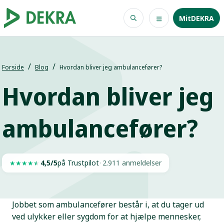
MitDEKRA
Forside
Blog
Hvordan bliver jeg ambulancefører?
Hvordan bliver jeg
ambulancefører?
4,5/5
på Trustpilot
·
2.911 anmeldelser
★
★
★
★
★
Jobbet som ambulancefører består i, at du tager ud
ved ulykker eller sygdom for at hjælpe mennesker,