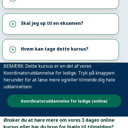
måde sikre, at hele mødeprocessen og resultatet er
værdiskabende for alle involverede parter.
Skal jeg op til en eksamen?
Hvem kan tage dette kursus?
BEMÆRK: Dette kursus er en del af vores
Koordinatoruddannelse for ledige. Tryk på knappen
herunder for at læse mere og/eller tilmelde dig hele
uddannelsen.
Koordinatoruddannelse for ledige (online)
Ønsker du at høre mere om vores 3 dages online
kursus eller har du brug for hjælp til tilmelding?