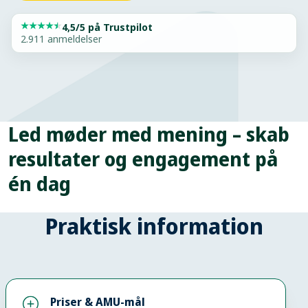
★
★
★
★
★
4,5/5 på Trustpilot
2.911 anmeldelser
Led møder med mening – skab
resultater og engagement på
én dag
Praktisk information
Som koordinator, lærer du at planlægge, afholde og lede
forskellige typer af møder med fokus på at skabe værdi
for virksomheden og mening for deltagerne.
Du vil kunne fastlægge klare mål for mødet og
udarbejde en veltilrettelagt plan for mødet og på den
Priser & AMU-mål