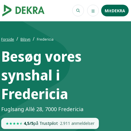
MitDEKRA
Forside
Bilsyn
Fredericia
Besøg vores
synshal i
Fredericia
Fuglsang Allé 28, 7000 Fredericia
4,5/5
på Trustpilot
·
2.911 anmeldelser
★
★
★
★
★