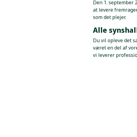
Den 1. september 2
at levere fremragen
som det plejer.
Alle synsha
Du vil opleve det 
været en del af vo
vi leverer professi
▶
Afspil vide