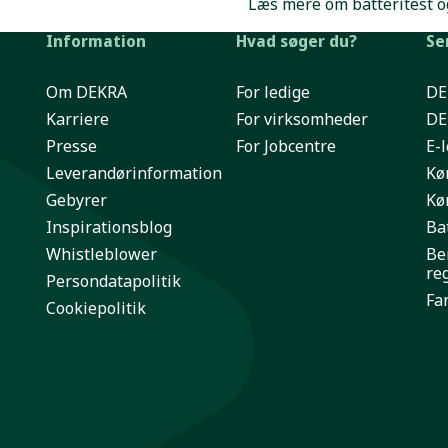
Læs mere om batteritest o
Information
Hvad søger du?
Se
Om DEKRA
For ledige
DE
Karriere
For virksomheder
DE
Presse
For Jobcentre
E-
Leverandørinformation
Kø
Gebyrer
Kø
Inspirationsblog
Bat
Whistleblower
Be
re
Persondatapolitik
Far
Cookiepolitik