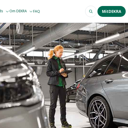
ods
Om DEKRA
FAQ
MitDEKRA