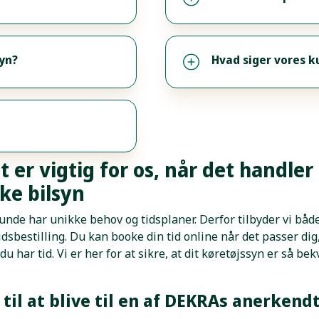
syn?
Hvad siger vores 
et er vigtig for os, når det handler
ske bilsyn
 kunde har unikke behov og tidsplaner. Derfor tilbyder vi bå
idsbestilling. Du kan booke din tid online når det passer di
r du har tid. Vi er her for at sikre, at dit køretøjssyn er så be
il at blive til en af DEKRAs anerkend