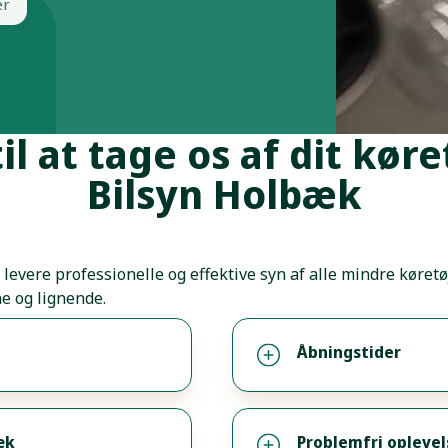
er
il at tage os af dit kø
Bilsyn Holbæk
evere professionelle og effektive syn af alle mindre køretø
e og lignende.
Åbningstider
æk
Problemfri oplevel