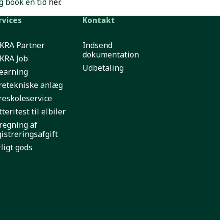
g book en tid
her
.
rvices
Kontakt
KRA Partner
Indsend
dokumentation
KRA Job
Udbetaling
learning
retekniske anlæg
reskoleservice
teritest til elbiler
regning af
gistreringsafgift
ligt gods