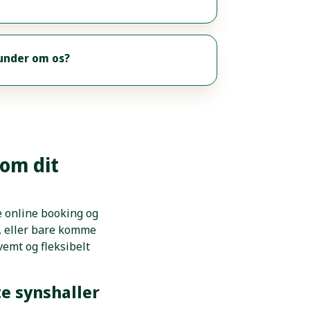
kunder om os?
 om dit
de online booking og
g, eller bare komme
kvemt og fleksibelt
te synshaller