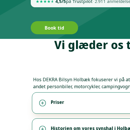
4,5/5
på Trustpilot
·
2.911 anmeldels
★
★
★
★
★
Book tid
Vi glæder os t
Hos DEKRA Bilsyn Holbæk fokuserer vi på at l
andet personbiler, motorcykler, campingvogn
Priser
Historien om vores synshal i Holb