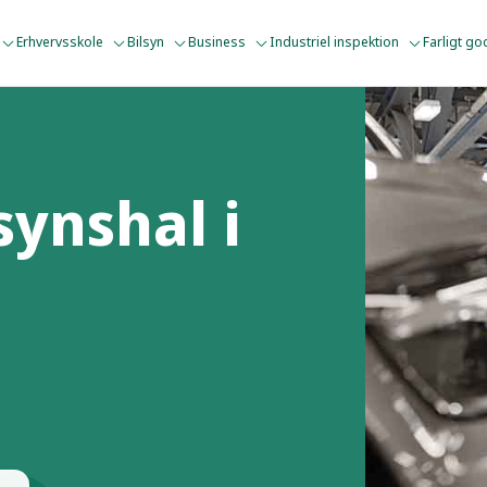
Erhvervsskole
Bilsyn
Business
Industriel inspektion
Farligt g
synshal i