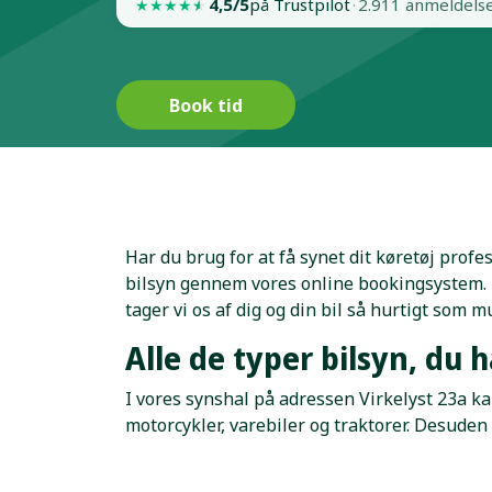
4,5/5
på Trustpilot
·
2.911 anmeldels
★
★
★
★
★
Book tid
Har du brug for at få synet dit køretøj profe
bilsyn gennem vores online bookingsystem. Du
tager vi os af dig og din bil så hurtigt som mu
Alle de typer bilsyn, du 
I vores synshal på adressen Virkelyst 23a ka
motorcykler, varebiler og traktorer. Desude