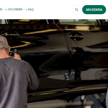
ods
Om DEKRA
FAQ
MitDEKRA