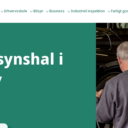
Erhvervsskole
Bilsyn
Business
Industriel inspektion
Farligt g
synshal i
y