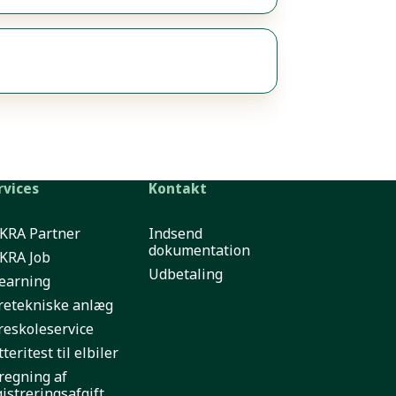
rvices
Kontakt
KRA Partner
Indsend
dokumentation
KRA Job
Udbetaling
learning
retekniske anlæg
reskoleservice
teritest til elbiler
regning af
gistreringsafgift