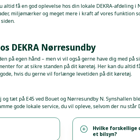
 du altid få en god oplevelse hos din lokale DEKRA-afdeling 
er, miljømærker og meget mere i kraft af vores funktion s
 siden.
n hos DEKRA Nørresundby
n på egen hånd – men vi vil også gerne have dig med på sidel
ter for at sikre standen på dit køretøj. Her kan du altid få
ode, hvis du gerne vil forlænge levetiden på dit køretøj.
ej og tæt på E45 ved Bouet og Nørresundby N. Synshallen ble
amme gode lokale service, du vil opleve, selvom der nu står
Hvilke forskellige 
et bilsyn?