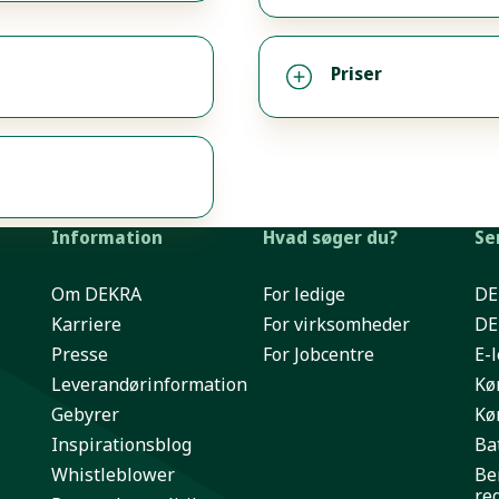
Priser
Information
Hvad søger du?
Se
Om DEKRA
For ledige
DE
Karriere
For virksomheder
DE
Presse
For Jobcentre
E-
Leverandørinformation
Kø
Gebyrer
Kø
Inspirationsblog
Bat
Whistleblower
Be
re