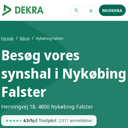
MitDEKRA
Forside
Bilsyn
Nykøbing Falster
Besøg vores
synshal i Nykøbing
Falster
Herningvej 18, 4800 Nykøbing Falster
4,5/5
på Trustpilot
·
2.911 anmeldelser
★
★
★
★
★