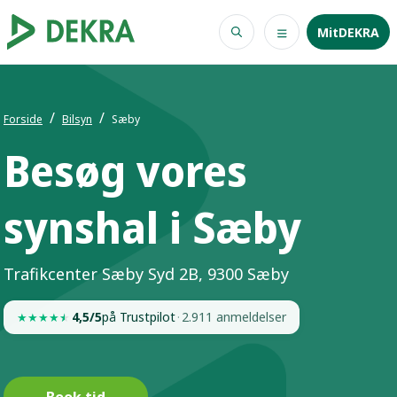
MitDEKRA
Forside
Bilsyn
Sæby
Besøg vores
synshal i Sæby
Trafikcenter Sæby Syd 2B, 9300 Sæby
4,5/5
på Trustpilot
·
2.911 anmeldelser
★
★
★
★
★
Book tid