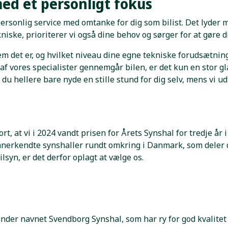
ed et personligt fokus
ersonlig service med omtanke for dig som bilist. Det lyde
ske, prioriterer vi også dine behov og sørger for at gøre di
m det er, og hvilket niveau dine egne tekniske forudsætninge
n af vores specialister gennemgår bilen, er det kun en stor 
 du hellere bare nyde en stille stund for dig selv, mens vi ud
ort, at vi i 2024 vandt prisen for Årets Synshal for tredje år 
 anerkendte synshaller rundt omkring i Danmark, som deler 
lsyn, er det derfor oplagt at vælge os.
under navnet Svendborg Synshal, som har ry for god kvalit