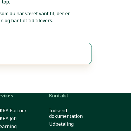
i top.
om du har været vant til, der er
 og har lidt tid tilovers.
rvices
Kontakt
KRA Partner
Indsend
dokumentation
KRA Job
Udbetaling
learning