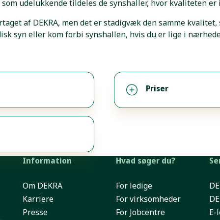
 som udelukkende tildeles de synshaller, hvor kvaliteten er 
taget af DEKRA, men det er stadigvæk den samme kvalitet, s
isk syn eller kom forbi synshallen, hvis du er lige i nærheden
Priser
Information
Hvad søger du?
Se
Om DEKRA
For ledige
DE
Karriere
For virksomheder
DE
Presse
For Jobcentre
E-