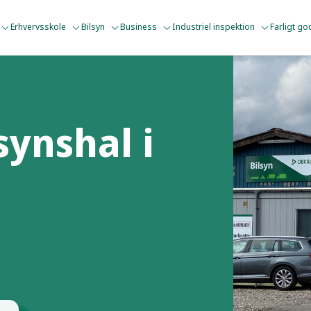
Erhvervsskole
Bilsyn
Business
Industriel inspektion
Farligt g
synshal i