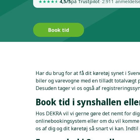
4,5/5
på Trustpilot
·
2.911 anmeldels
★
★
★
★
★
Book tid
Har du brug for at få dit køretøj synet i Sve
biler og varevogne med en tilladt totalvægt
Desuden tager vi os også af registreringssyn
Book tid i synshallen ell
Hos DEKRA vil vi gerne gøre det nemt for dig 
onlinebookingsystem eller om du vil komme fo
os af dig og dit køretøj så snart vi kan. Ind