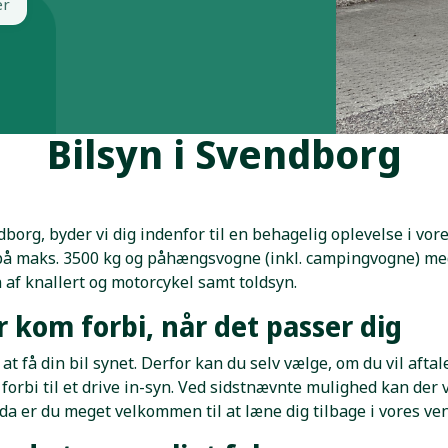
er
Bilsyn i Svendborg
ndborg, byder vi dig indenfor til en behagelig oplevelse i vor
 på maks. 3500 kg og påhængsvogne (inkl. campingvogne) med 
 af knallert og motorcykel samt toldsyn.
er kom forbi, når det passer dig
at få din bil synet. Derfor kan du selv vælge, om du vil afta
rbi til et drive in-syn. Ved sidstnævnte mulighed kan der v
til da er du meget velkommen til at læne dig tilbage i vores 