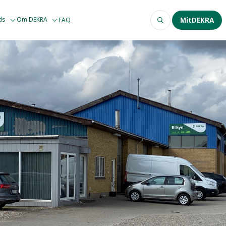
ods
Om DEKRA
FAQ
MitDEKRA