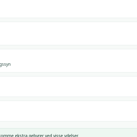
ngssyn
ekomme ekstra gebyrer ved visse ydelser.