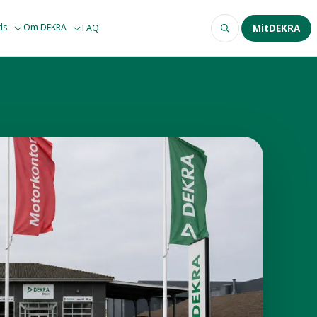
ods
Om DEKRA
FAQ
MitDEKRA