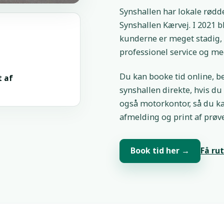
Synshallen har lokale rødd
Synshallen Kærvej. I 2021 b
kunderne er meget stadig, 
professionel service og me
Du kan booke tid online, be
t af
synshallen direkte, hvis du 
også motorkontor, så du ka
afmelding og print af prø
Book tid her
→
Få ru