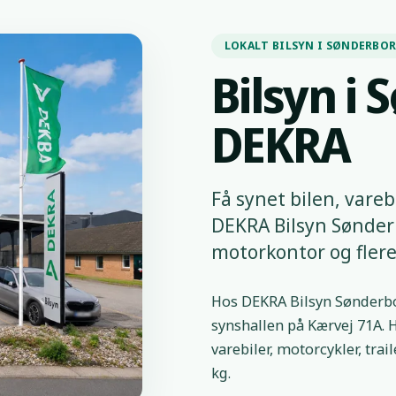
LOKALT BILSYN I SØNDERBO
Bilsyn i
DEKRA
Få synet bilen, varebi
DEKRA Bilsyn Sønderb
motorkontor og flere
Hos DEKRA Bilsyn Sønderbor
synshallen på Kærvej 71A. H
varebiler, motorcykler, tra
kg.