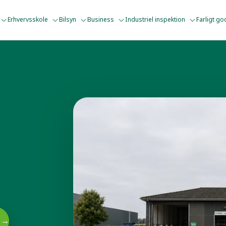
Erhvervsskole
Bilsyn
Business
Industriel inspektion
Farligt g
g →