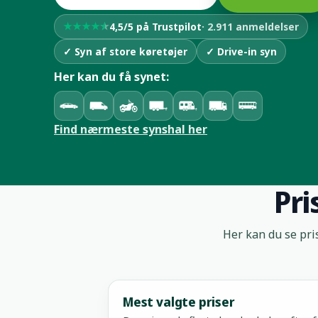
★
★
★
★
★
4,5/5 på Trustpilot
· 2.911 anmeldelser
✓ Syn af store køretøjer
✓ Drive-in syn
Her kan du få synet:
Find nærmeste synshal her
Pri
Her kan du se pri
Mest valgte priser