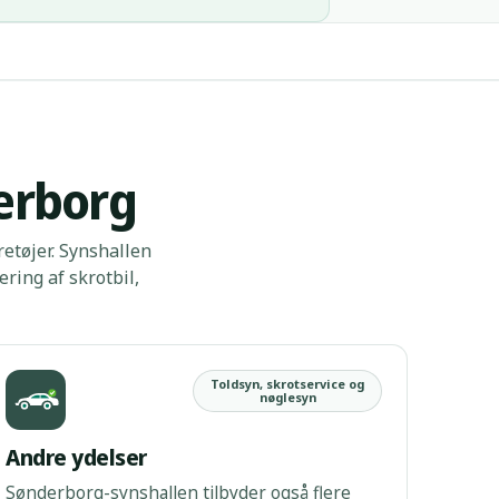
derborg
etøjer. Synshallen
ring af skrotbil,
Toldsyn, skrotservice og
nøglesyn
Andre ydelser
Sønderborg-synshallen tilbyder også flere