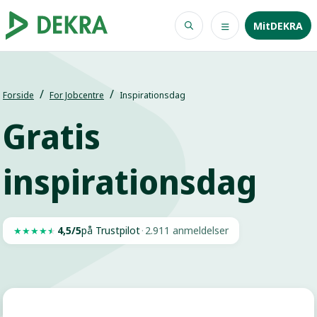
MitDEKRA
Forside
For Jobcentre
Inspirationsdag
Gratis
inspirationsdag
4,5/5
på Trustpilot
·
2.911 anmeldelser
★
★
★
★
★