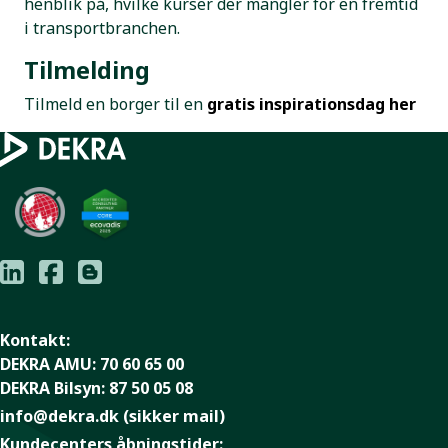
henblik på, hvilke kurser der mangler for en fremtid
i transportbranchen.
Tilmelding
Tilmeld en borger til en
gratis inspirationsdag her
Kontakt:
DEKRA AMU:
70 60 65 00
DEKRA Bilsyn:
87 50 05 08
info@dekra.dk
(sikker mail)
Kundecenters åbningstider: